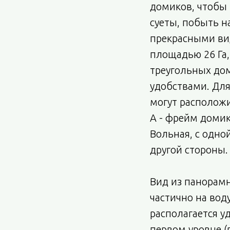
домиков, чтобы 
суеты, побыть н
прекрасными ви
площадью 26 Га,
треугольных дом
удобствами. Дл
могут расположи
А - фрейм домик
Вольная, с одно
другой стороны.
Вид из панорамн
частично на вод
располагается уд
первом уровне (