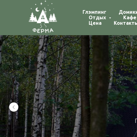
Глэмпинг
Домик
Отдых
Кафе
Цена
Контакт
А-Ф
П