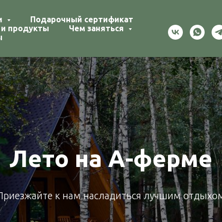
и
Подарочный сертификат
 и продукты
Чем заняться
ы
ерма с A-Frame до
УДОБСТВО И УЮТ
роведите замечательные выходные в лесу у ре