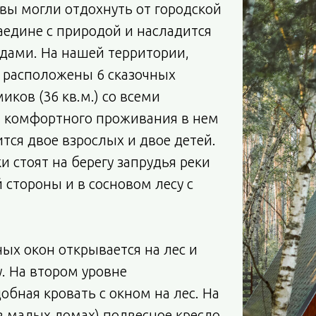
вы могли отдохнуть от городской
аедине с природой и насладится
дами. На нашей территории,
 расположены 6 сказочных
иков (36 кв.м.) со всеми
я комфортного проживания в нем
тся двое взрослых и двое детей.
и стоят на берегу запрудья реки
й стороны и в сосновом лесу с
ых окон открывается на лес и
у. На втором уровне
обная кровать с окном на лес. На
в малых домах) подвесное кресло