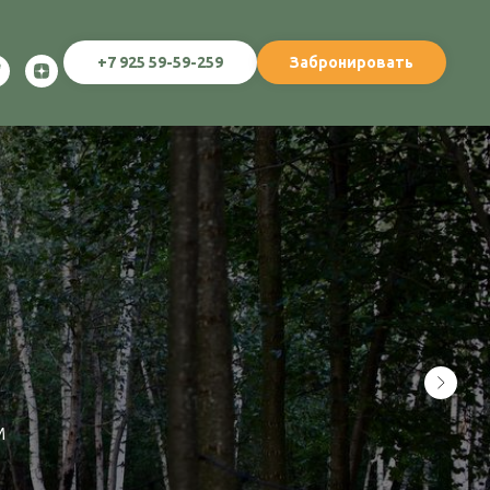
+7 925 59-59-259
Забронировать
мами
ки