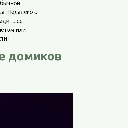
обычной
а. Недалеко от
адить её
 летом или
сти!
me домиков