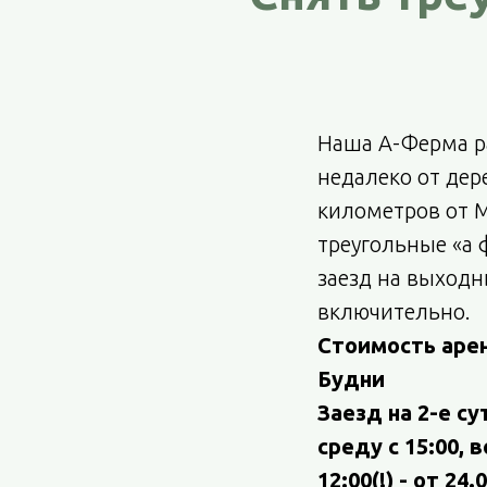
Наша А-Ферма р
недалеко от де
километров от 
треугольные «а 
заезд на выходн
включительно.
Стоимость аре
Будни
Заезд на 2-е с
среду с 15:00, 
12:00(!) - от 24